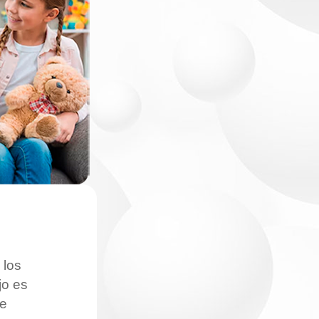
 los
jo es
de