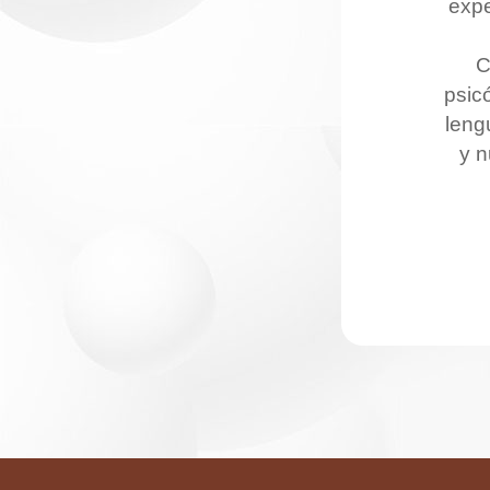
expe
C
psic
leng
y n