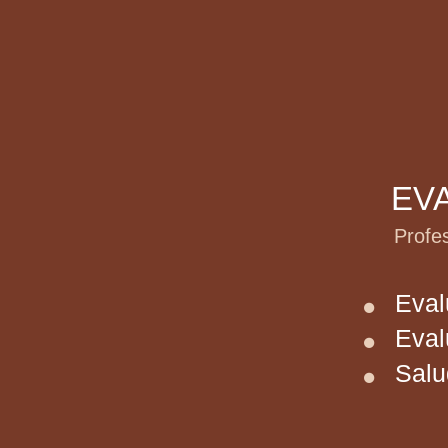
EVA
Profesio
Evalu
Evalu
Salud 