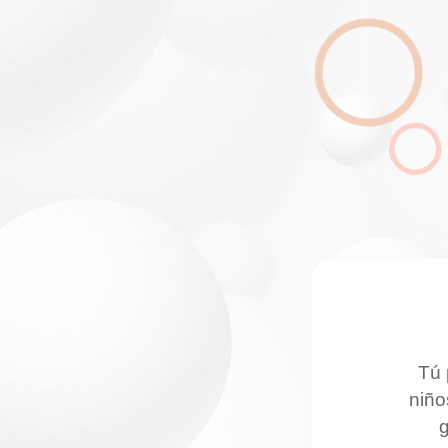
Tú 
niño
g