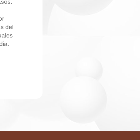
asos.
or
s del
uales
dia.